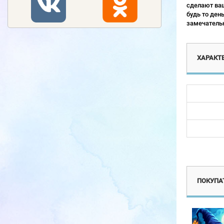
сделают ваш
будь то ден
замечательн
ХАРАКТ
Новинка
Новинка
ПОКУПАТ