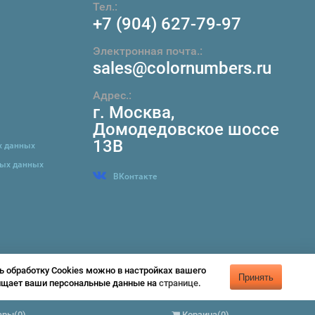
Тел.:
+7 (904) 627-79-97
Электронная почта.:
sales@colornumbers.ru
Адрес.:
г. Москва
,
Домодедовское шоссе
13В
х данных
ных данных
ВКонтакте
ь обработку Cookies можно в настройках вашего
Принять
щищает ваши персональные данные на
странице
.
Предложение не является публичной офертой
ары
(
0
)
Корзина
(
0
)