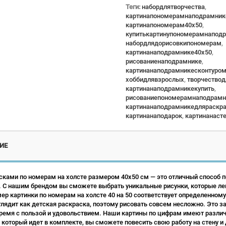
Теги:
набордлятворчества
,
картинапономерамнаподрамник
картинапономерам40x50
,
купитькартинупономерамнапод
набордлядорисовкипономерам
,
картинанаподрамнике40x50
,
рисованиенаподрамнике
,
картинанаподрамникесконтуро
хоббидлявзрослых
,
творчество
картинанаподрамникекупить
,
рисованиепономерамнаподрамн
картинанаподрамникедляраскр
картинанаподарок
,
картинанаст
ИЕ
сками по номерам на холсте размером 40х50 см — это отличный способ по
 С нашим брендом вы сможете выбрать уникальные рисунки, которые ле
р картинки по номерам на холсте 40 на 50 соответствует определенному
лядит как детская раскраска, поэтому рисовать совсем несложно. Это зан
ремя с пользой и удовольствием. Наши картины по цифрам имеют различн
 который идет в комплекте, вы сможете повесить свою работу на стену и