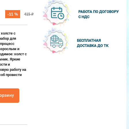
РАБОТА ПО ДОГОВОРУ
-11 %
415
₽
С НДС
 холсте с
набор для
БЕСПЛАТНАЯ
 процесс
ДОСТАВКА ДО ТК
взрослым и
одимое: холст с
мник. Яркие
сти и
овую работу на
соб провести
корзину