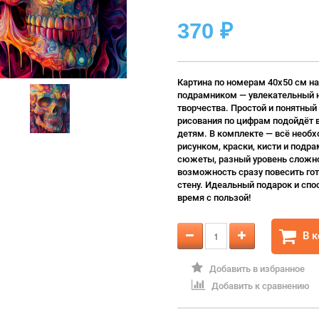
370
₽
Картина по номерам 40х50 см на
подрамником — увлекательный 
творчества. Простой и понятный
рисования по цифрам подойдёт 
детям. В комплекте — всё необх
рисунком, краски, кисти и подра
сюжеты, разный уровень сложно
возможность сразу повесить гот
стену. Идеальный подарок и спо
время с пользой!
В 
Добавить в избранное
Добавить к сравнению