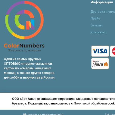
Информация
Доставка и опл
Прайс
Отзывы
Контакты
Один из самых крупных
ОПТОВЫХ интернет-магазинов
картин по номерам, алмазных
мозаик, а так же других товаров
для хобби и творчества в России.
ООО «Арт Альянс» защищает персональные данные пользователей 
браузера. Пожалуйста, ознакомьтесь с
Политикой обработки
cook
© 2026 ColorNumbers -
раскраски по номерам
Товары в избранном
(
0
)
То