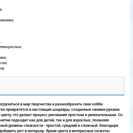
е
,
рамнике
,
м
,
длявзрослых
,
ике
,
аски
,
ену
грузиться в мир творчества и разнообразить свое хобби
гко превратятся в настоящие шедевры, созданные своими руками.
 цвету, что делает процесс рисования простым и увлекательным. Со
ятие подходит как для детей, так и для взрослых, позволяя
ый уровень сложности - простой, средний и сложный. Благодаря
 добавить уют в интерьер. Яркие цвета и интересные сюжеты