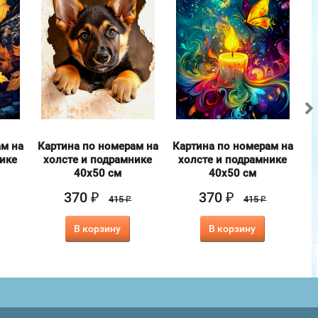
ам на
Картина по номерам на
Картина по номерам на
К
нике
холсте и подрамнике
холсте и подрамнике
40х50 см
40х50 см
370
370
₽
₽
415
415
₽
₽
В корзину
В корзину