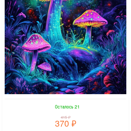
Осталось 21
415
₽
370
₽