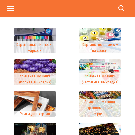
Карандаши, линнеры,
Картины по номерам
маркеры
на холсте
Алмазная мозаика
Алмазная мозаика
(полная выкладка)
(частичная выкладка)
Алмазная мозаика
(разномерные
Рамки для картин
стразы)