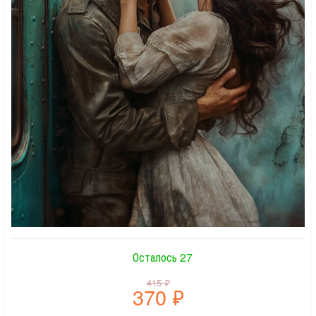
Осталось 27
415
₽
370
₽