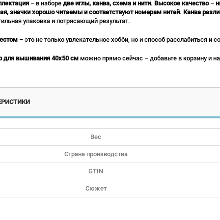
плектация
– в наборе
две иглы, канва, схема и нити
.
Высокое качество
–
н
ая, значки хорошо читаемы и соответствуют номерам нитей
.
Канва разли
тильная упаковка и потрясающий результат.
естом
– это не только увлекательное хобби, но и способ расслабиться и с
р для вышивания 40x50 см
можно прямо сейчас – добавьте в корзину и на
ЕРИСТИКИ
Вес
Страна производства
GTIN
Сюжет