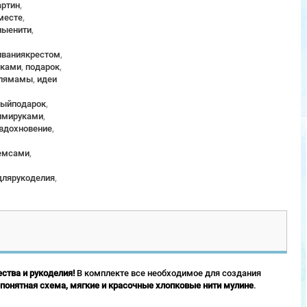
ртин
,
месте
,
ныенити
,
ваниякрестом
,
уками
,
подарок
,
длямамы
,
идеи
ныйподарок
,
имируками
,
вдохновение
,
емсами
,
длярукоделия
,
ства и рукоделия!
В комплекте все необходимое для создания
 понятная схема, мягкие и красочные хлопковые нити мулине
.