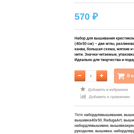
570
₽
Набор для вышивания крестиком
(40x50 см) – две иглы, разлинов
канва, большая схема, мягкие и
нити. Значки читаемые, упаковк
Идеально для творчества и пода
В 
Добавить в избранное
Добавить к сравнению
Теги:
набордлявышивания
,
выши
вышивка40x50
,
RadugaArt
,
выши
набордлявышивки
,
вышивкакре
рукоделие
,
вышивка
,
набордляр