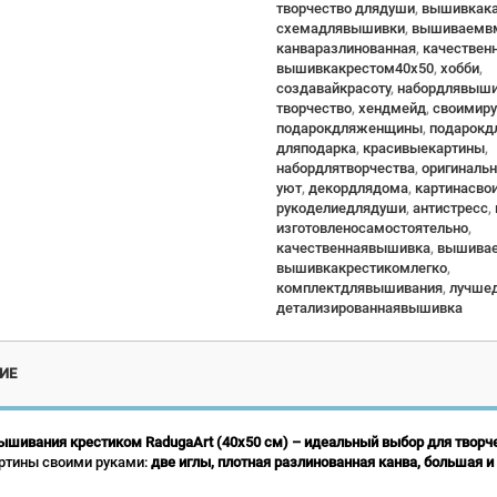
творчество длядуши
,
вышивкака
схемадлявышивки
,
вышиваемв
канваразлинованная
,
качествен
вышивкакрестом40x50
,
хобби
,
создавайкрасоту
,
набордлявыши
творчество
,
хендмейд
,
своимир
подарокдляженщины
,
подарок
дляподарка
,
красивыекартины
,
набордлятворчества
,
оригиналь
уют
,
декордлядома
,
картинасво
рукоделиедлядуши
,
антистресс
,
изготовленосамостоятельно
,
качественнаявышивка
,
вышива
вышивкакрестикомлегко
,
комплектдлявышивания
,
лучше
детализированнаявышивка
ИЕ
ышивания крестиком RadugaArt (40x50 см) – идеальный выбор для творче
ртины своими руками:
две иглы, плотная разлинованная канва, большая и