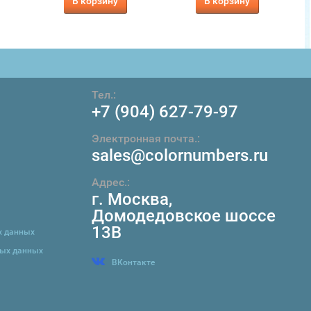
В корзину
В корзину
Тел.:
+7 (904) 627-79-97
Электронная почта.:
sales@colornumbers.ru
Адрес.:
г. Москва
,
Домодедовское шоссе
13В
х данных
ных данных
ВКонтакте