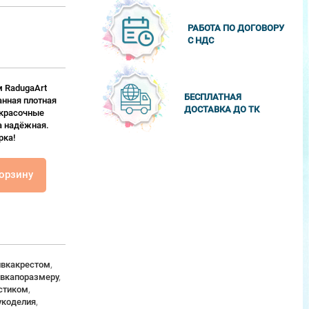
РАБОТА ПО ДОГОВОРУ
С НДС
 RadugaArt
БЕСПЛАТНАЯ
анная плотная
ДОСТАВКА ДО ТК
 красочные
а надёжная.
рка!
корзину
вкакрестом
,
вкапоразмеру
,
стиком
,
укоделия
,