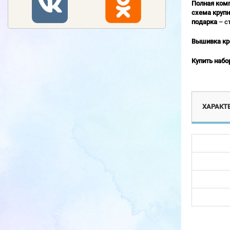
Полная ком
схема крупн
подарка
– с
Вышивка кр
Купить набо
ХАРАКТ
Новинка
Новинка