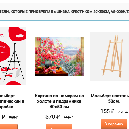
ЕЛИ, КОТОРЫЕ ПРИОБРЕЛИ ВЫШИВКА КРЕСТИКОМ 40Х50СМ, VS-0009, 
льберт
Картина по номерам на
Мольберт настол
опический в
холсте и подрамнике
50см.
оробке
40х50 см
155
₽
370
₽
0
370
₽
₽
950
415
₽
₽
В корзину