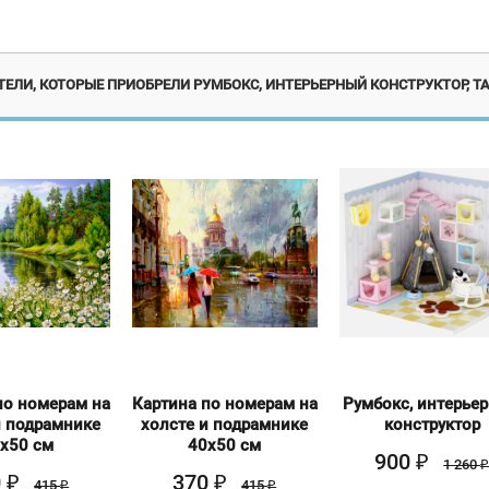
Новинка
Эксклюзив
Но
ЕЛИ, КОТОРЫЕ ПРИОБРЕЛИ РУМБОКС, ИНТЕРЬЕРНЫЙ КОНСТРУКТОР, Т
по номерам на
Картина по номерам на
Румбокс, интерье
и подрамнике
холсте и подрамнике
конструктор
х50 см
40х50 см
900
₽
1 260
0
370
₽
₽
415
415
₽
₽