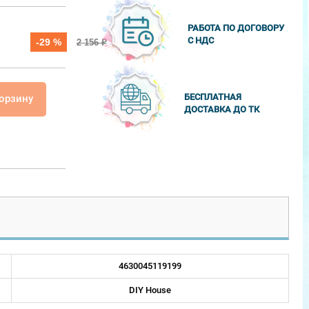
РАБОТА ПО ДОГОВОРУ
С НДС
-29 %
2 156
₽
БЕСПЛАТНАЯ
корзину
ДОСТАВКА ДО ТК
4630045119199
DIY House