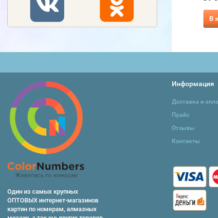
В корзину
В корзину
В 
Информация
Доставка и опл
Прайс
Отзывы
Контакты
Один из самых крупных
ОПТОВЫХ интернет-магазинов
картин по номерам, алмазных
мозаик, а так же других товаров