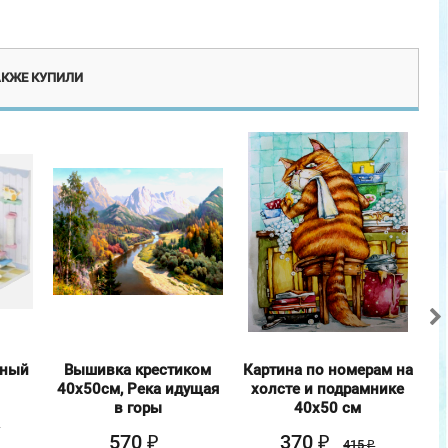
винка
Эксклюзив
АКЖЕ КУПИЛИ
рный
Вышивка крестиком
Картина по номерам на
К
40х50см, Река идущая
холсте и подрамнике
в горы
40х50 см
₽
570
370
₽
₽
415
₽