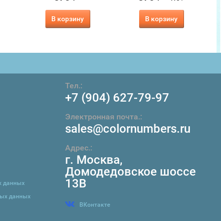
В корзину
В корзину
Тел.:
+7 (904) 627-79-97
Электронная почта.:
sales@colornumbers.ru
Адрес.:
г. Москва
,
Домодедовское шоссе
13В
х данных
ных данных
ВКонтакте