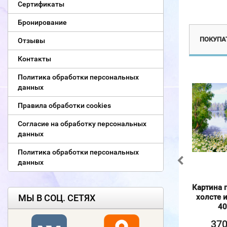
Сертификаты
Эксклюзив
Бронирование
ПОКУПАТ
Отзывы
Контакты
Политика обработки персональных
данных
Правила обработки cookies
Согласие на обработку персональных
данных
Политика обработки персональных
данных
Вышивка крестиком
Картина по номерам на
Картина 
40х50см, Река идущая
МЫ В СОЦ. СЕТЯХ
холсте и подрамнике
холсте 
в горы
40х50 см
40
570
370
37
₽
₽
415
₽