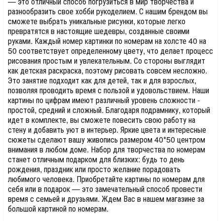
— это отличный способ погрузиться в мир творчества и
разнообразить свое хобби рукоделием. С нашим брендом вы
сможете выбрать уникальные рисунки, которые легко
превратятся в настоящие шедевры, созданные своими
руками. Каждый номер картинки по номерам на холсте 40 на
50 соответствует определенному цвету, что делает процесс
рисования простым и увлекательным. Со стороны выглядит
как детская раскраска, поэтому рисовать совсем несложно.
Это занятие подходит как для детей, так и для взрослых,
позволяя проводить время с пользой и удовольствием. Наши
картины по цифрам имеют различный уровень сложности -
простой, средний и сложный. Благодаря подрамнику, который
идет в комплекте, вы сможете повесить свою работу на
стену и добавить уют в интерьер. Яркие цвета и интересные
сюжеты сделают вашу живопись размером 40*50 центром
внимания в любом доме. Набор для творчества по номерам
станет отличным подарком для близких: будь то день
рождения, праздник или просто желание порадовать
любимого человека. Приобретайте картины по номерам для
себя или в подарок — это замечательный способ провести
время с семьей и друзьями. Ждем Вас в нашем магазине за
большой картиной по номерам.