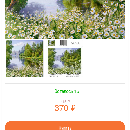
Осталось 15
415
₽
370
₽