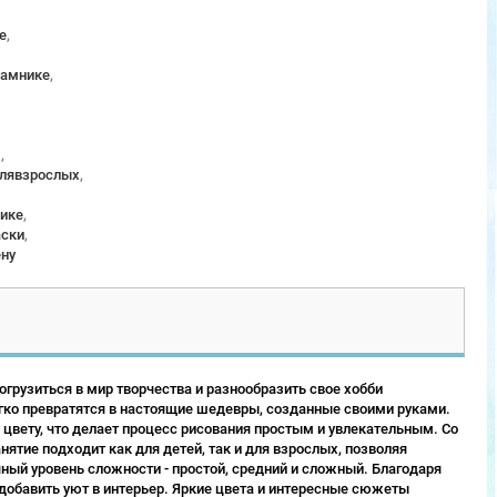
е
,
рамнике
,
м
,
длявзрослых
,
ике
,
аски
,
ену
грузиться в мир творчества и разнообразить свое хобби
гко превратятся в настоящие шедевры, созданные своими руками.
 цвету, что делает процесс рисования простым и увлекательным. Со
ятие подходит как для детей, так и для взрослых, позволяя
ый уровень сложности - простой, средний и сложный. Благодаря
 добавить уют в интерьер. Яркие цвета и интересные сюжеты