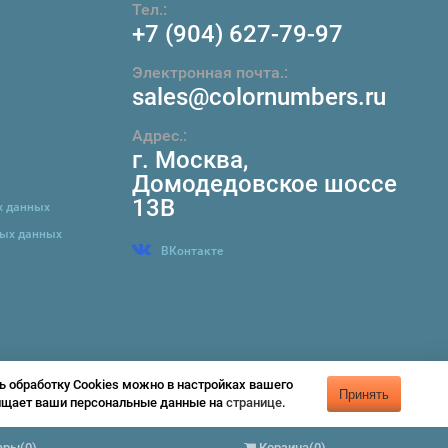
Тел.:
+7 (904) 627-79-97
Электронная почта.:
sales@colornumbers.ru
Адрес.:
г. Москва
,
Домодедовское шоссе
13В
х данных
ных данных
ВКонтакте
ь обработку Cookies можно в настройках вашего
Принять
щищает ваши персональные данные на
странице
.
Предложение не является публичной офертой
ары
(
0
)
Корзина
(
0
)