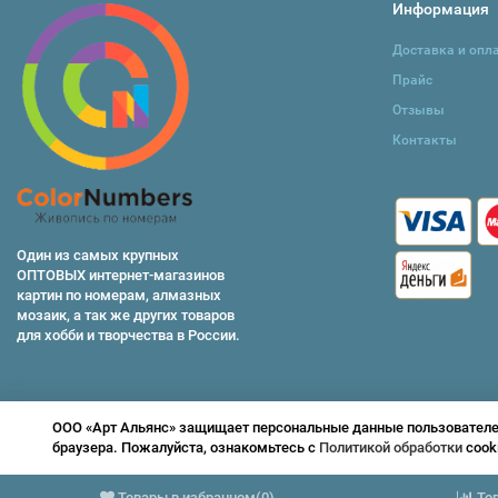
Информация
Доставка и опл
Прайс
Отзывы
Контакты
Один из самых крупных
ОПТОВЫХ интернет-магазинов
картин по номерам, алмазных
мозаик, а так же других товаров
для хобби и творчества в России.
ООО «Арт Альянс» защищает персональные данные пользователей 
браузера. Пожалуйста, ознакомьтесь с
Политикой обработки
cook
© 2026 ColorNumbers -
раскраски по номерам
Товары в избранном
(
0
)
То