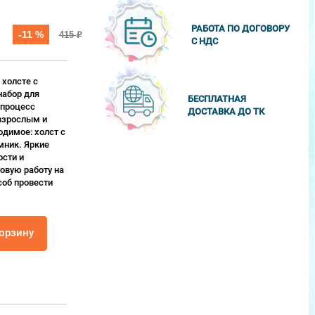
РАБОТА ПО ДОГОВОРУ
-11 %
415
₽
С НДС
 холсте с
набор для
БЕСПЛАТНАЯ
 процесс
ДОСТАВКА ДО ТК
взрослым и
одимое: холст с
мник. Яркие
сти и
овую работу на
соб провести
корзину