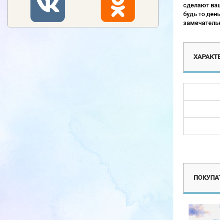
сделают ваш
будь то ден
замечательн
ХАРАКТ
Новинка
Новинка
ПОКУПАТ