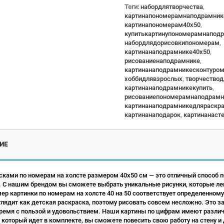
Теги:
набордлятворчества
,
картинапономерамнаподрамник
картинапономерам40x50
,
купитькартинупономерамнапод
набордлядорисовкипономерам
,
картинанаподрамнике40x50
,
рисованиенаподрамнике
,
картинанаподрамникесконтуро
хоббидлявзрослых
,
творчество
картинанаподрамникекупить
,
рисованиепономерамнаподрамн
картинанаподрамникедляраскр
картинанаподарок
,
картинанаст
ИЕ
сками по номерам на холсте размером 40х50 см — это отличный способ по
 С нашим брендом вы сможете выбрать уникальные рисунки, которые ле
р картинки по номерам на холсте 40 на 50 соответствует определенному
лядит как детская раскраска, поэтому рисовать совсем несложно. Это зан
ремя с пользой и удовольствием. Наши картины по цифрам имеют различн
 который идет в комплекте, вы сможете повесить свою работу на стену и