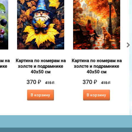
ам на
Картина по номерам на
Картина по номерам на
К
нике
холсте и подрамнике
холсте и подрамнике
40х50 см
40х50 см
370
370
₽
₽
415
415
₽
₽
В корзину
В корзину