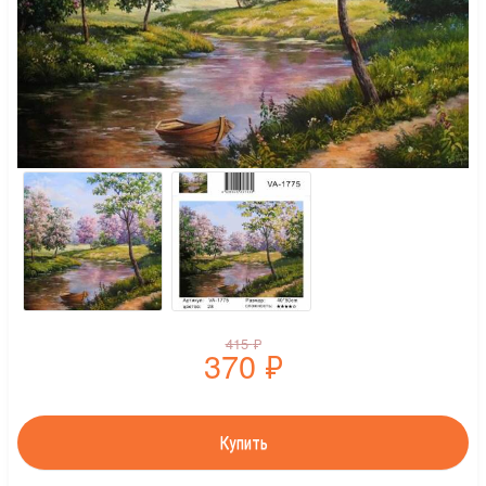
415
₽
370
₽