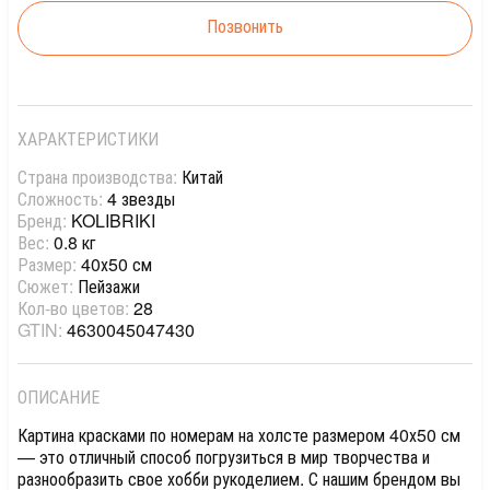
Позвонить
ХАРАКТЕРИСТИКИ
Страна производства:
Китай
Сложность:
4 звезды
Бренд:
KOLIBRIKI
Вес:
0.8 кг
Размер:
40х50 см
Сюжет:
Пейзажи
Кол-во цветов:
28
GTIN:
4630045047430
ОПИСАНИЕ
Картина красками по номерам на холсте размером 40х50 см
— это отличный способ погрузиться в мир творчества и
разнообразить свое хобби рукоделием. С нашим брендом вы