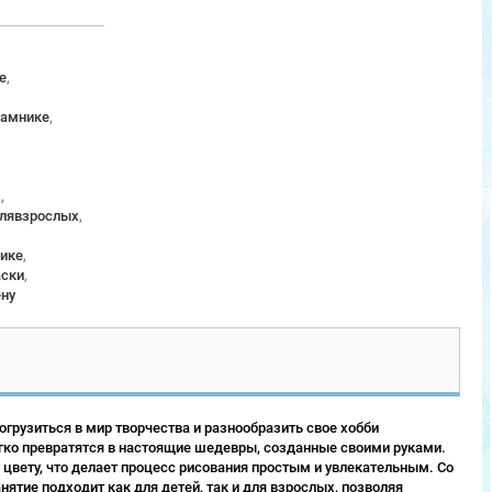
е
,
рамнике
,
м
,
длявзрослых
,
ике
,
аски
,
ену
грузиться в мир творчества и разнообразить свое хобби
гко превратятся в настоящие шедевры, созданные своими руками.
 цвету, что делает процесс рисования простым и увлекательным. Со
ятие подходит как для детей, так и для взрослых, позволяя