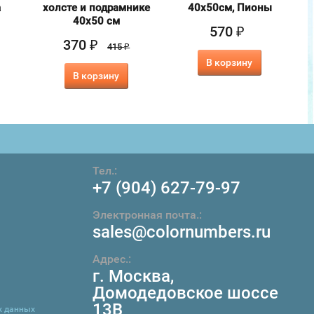
а
холсте и подрамнике
40х50см, Пионы
40х50 см
570
₽
370
₽
415
₽
В корзину
В корзину
Тел.:
+7 (904) 627-79-97
Электронная почта.:
sales@colornumbers.ru
Адрес.:
г. Москва
,
Домодедовское шоссе
13В
х данных