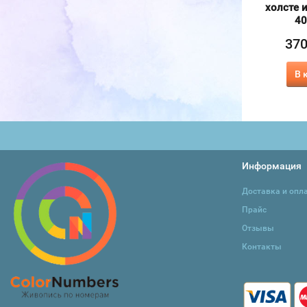
холсте и подрамнике
40х50см, Пионы
холсте 
40х50 см
40
570
₽
370
37
₽
415
₽
В корзину
В корзину
В 
Информация
Доставка и опл
Прайс
Отзывы
Контакты