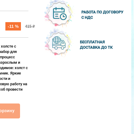
РАБОТА ПО ДОГОВОРУ
С НДС
-11 %
415
₽
БЕСПЛАТНАЯ
 холсте с
ДОСТАВКА ДО ТК
набор для
 процесс
взрослым и
одимое: холст с
мник. Яркие
сти и
овую работу на
соб провести
корзину