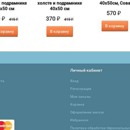
и подрамнике
холсте и подрамнике
40х50см, Сов
х50 см
40х50 см
570
₽
0
370
₽
₽
415
415
₽
₽
В корзину
корзину
В корзину
Личный кабинет
ата
Вход
Регистрация
Мои заказы
Корзина
Оформление заказа
Избранное
Политика обработки персональны