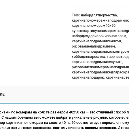
Теги:
набордлятворчества
,
картинапономерамнаподрамник
картинапономерам40x50
,
купитькартинупономерамнапод
набордлядорисовкипономерам
,
картинанаподрамнике40x50
,
рисованиенаподрамнике
,
картинанаподрамникесконтуро
хоббидлявзрослых
,
творчество
картинанаподрамникекупить
,
рисованиепономерамнаподрамн
картинанаподрамникедляраскр
картинанаподарок
,
картинанаст
ИЕ
сками по номерам на холсте размером 40х50 см — это отличный способ по
 С нашим брендом вы сможете выбрать уникальные рисунки, которые ле
р картинки по номерам на холсте 40 на 50 соответствует определенному
лядит как детская раскраска, поэтому рисовать совсем несложно. Это зан