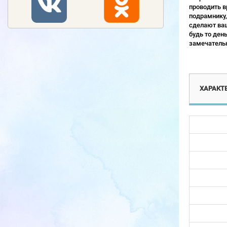
проводить в
подрамнику,
сделают ваш
будь то ден
замечательн
ХАРАКТ