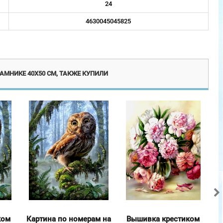
24
4630045045825
АМНИКЕ 40Х50 СМ, ТАКЖЕ КУПИЛИ
ком
Картина по номерам на
Вышивка крестиком
К