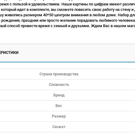
ремя с пользой и удовольствием. Наши картины по цифрам имеют различн
 который идет в комплекте, вы сможете повесить свою работу на стену и
у живопись размером 40*50 центром внимания в любом доме. Набор для
ь рождения, праздник или просто желание порадовать любимого человека.
ый способ провести время с семьей и друзьями. Ждем Вас в нашем мага
ЕРИСТИКИ
Страна производства
Сложность
Бренд
Вес
Размер
Сюжет