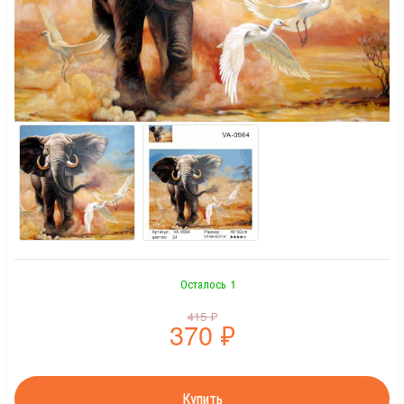
Осталось 1
415
₽
370
₽