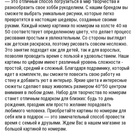
— это отличный способ погрузиться в мир творчества и
разнообразить свое хобби рукоделием. С нашим брендом вы
сможете выбрать уникальные рисунки, которые легко
превратятся в настоящие шедевры, созданные своими
руками. Каждый номер картинки по номерам на холсте 40 на
50 соответствует определенному цвету, что делает процесс
рисования простым и увлекательным. Со стороны выглядит
как детская раскраска, поэтому рисовать совсем несложно.
Это занятие подходит как для детей, так и для взрослых,
позволяя проводить время с пользой и удовольствием. Наши
картины по цифрам имеют различный уровень сложности -
простой, средний и сложный. Благодаря подрамнику, который
идет в комплекте, вы сможете повесить свою работу на
стену и добавить уют в интерьер. Яркие цвета и интересные
сюжеты сделают вашу живопись размером 40*50 центром
внимания в любом доме. Набор для творчества по номерам
станет отличным подарком для близких: будь то день
рождения, праздник или просто желание порадовать
любимого человека. Приобретайте картины по номерам для
себя или в подарок — это замечательный способ провести
время с семьей и друзьями. Ждем Вас в нашем магазине за
большой картиной по номерам.