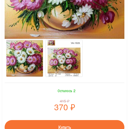
Осталось 2
415
₽
370
₽