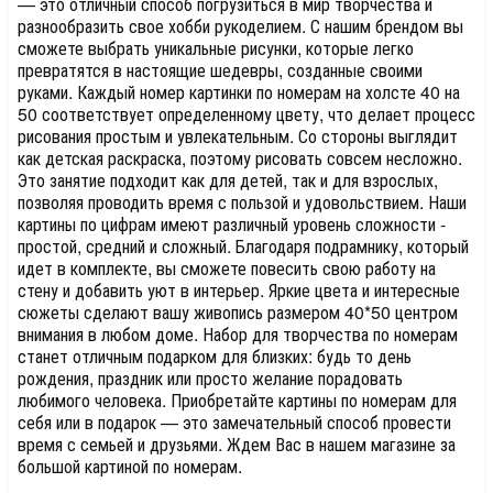
— это отличный способ погрузиться в мир творчества и
разнообразить свое хобби рукоделием. С нашим брендом вы
сможете выбрать уникальные рисунки, которые легко
превратятся в настоящие шедевры, созданные своими
руками. Каждый номер картинки по номерам на холсте 40 на
50 соответствует определенному цвету, что делает процесс
рисования простым и увлекательным. Со стороны выглядит
как детская раскраска, поэтому рисовать совсем несложно.
Это занятие подходит как для детей, так и для взрослых,
позволяя проводить время с пользой и удовольствием. Наши
картины по цифрам имеют различный уровень сложности -
простой, средний и сложный. Благодаря подрамнику, который
идет в комплекте, вы сможете повесить свою работу на
стену и добавить уют в интерьер. Яркие цвета и интересные
сюжеты сделают вашу живопись размером 40*50 центром
внимания в любом доме. Набор для творчества по номерам
станет отличным подарком для близких: будь то день
рождения, праздник или просто желание порадовать
любимого человека. Приобретайте картины по номерам для
себя или в подарок — это замечательный способ провести
время с семьей и друзьями. Ждем Вас в нашем магазине за
большой картиной по номерам.