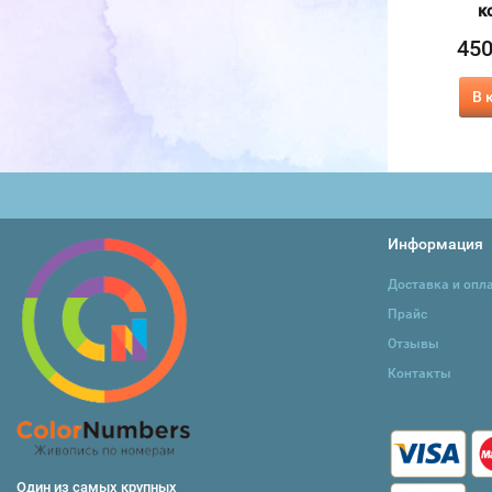
40х50 см
к
155
₽
370
₽
370
45
₽
415
₽
В корзину
В корзину
В 
Информация
Доставка и опл
Прайс
Отзывы
Контакты
Один из самых крупных