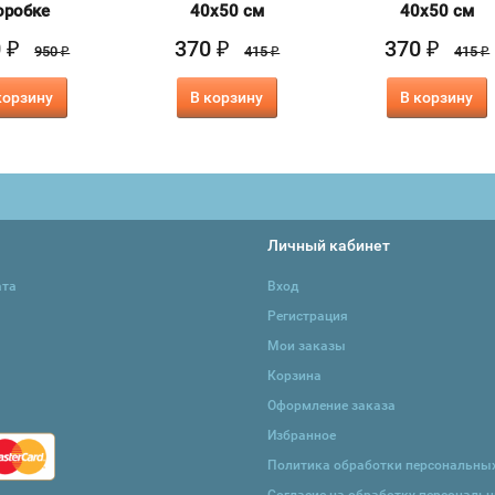
оробке
40х50 см
40х50 см
0
370
370
₽
₽
₽
950
415
415
₽
₽
₽
корзину
В корзину
В корзину
Личный кабинет
ата
Вход
Регистрация
Мои заказы
Корзина
Оформление заказа
Избранное
Политика обработки персональны