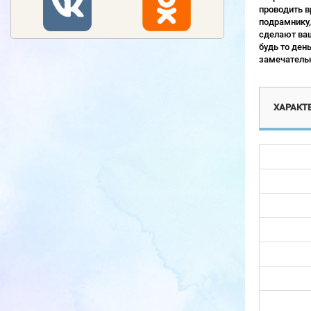
проводить в
подрамнику,
сделают ваш
будь то ден
замечательн
ХАРАКТ