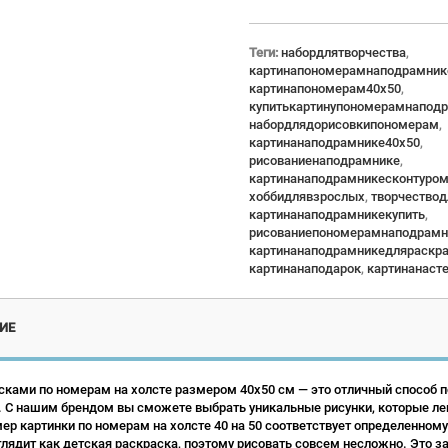
Теги:
набордлятворчества
,
картинапономерамнаподрамник
картинапономерам40x50
,
купитькартинупономерамнапод
набордлядорисовкипономерам
,
картинанаподрамнике40x50
,
рисованиенаподрамнике
,
картинанаподрамникесконтуро
хоббидлявзрослых
,
творчество
картинанаподрамникекупить
,
рисованиепономерамнаподрамн
картинанаподрамникедляраскр
картинанаподарок
,
картинанаст
ИЕ
сками по номерам на холсте размером 40х50 см — это отличный способ по
 С нашим брендом вы сможете выбрать уникальные рисунки, которые ле
р картинки по номерам на холсте 40 на 50 соответствует определенному
лядит как детская раскраска, поэтому рисовать совсем несложно. Это зан