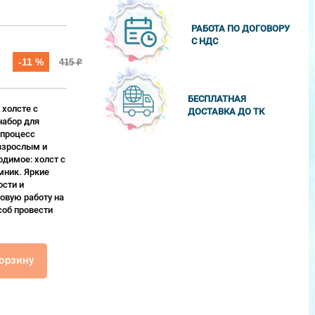
РАБОТА ПО ДОГОВОРУ
С НДС
-11 %
415
₽
БЕСПЛАТНАЯ
 холсте с
ДОСТАВКА ДО ТК
набор для
 процесс
взрослым и
одимое: холст с
мник. Яркие
сти и
овую работу на
соб провести
корзину