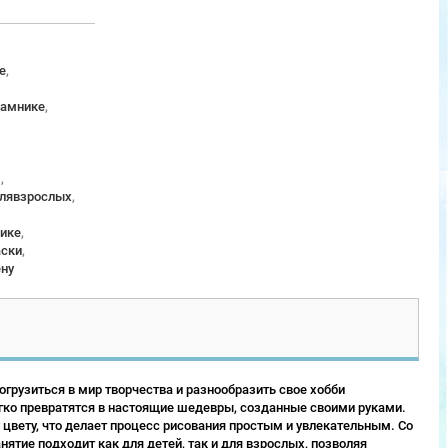
е
,
рамнике
,
м
,
длявзрослых
,
ике
,
аски
,
ену
грузиться в мир творчества и разнообразить свое хобби
гко превратятся в настоящие шедевры, созданные своими руками.
 цвету, что делает процесс рисования простым и увлекательным. Со
ятие подходит как для детей, так и для взрослых, позволяя