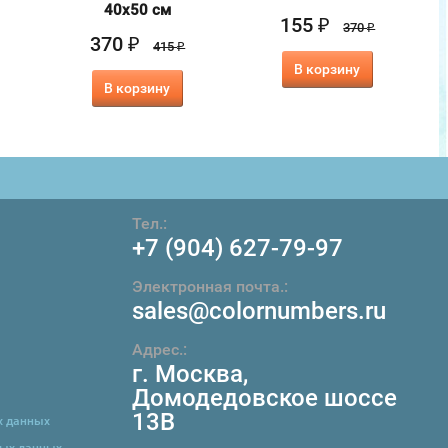
40х50 см
155
₽
370
₽
370
₽
415
₽
В корзину
В корзину
Тел.:
+7 (904) 627-79-97
Электронная почта.:
sales@colornumbers.ru
Адрес.:
г. Москва
,
Домодедовское шоссе
13В
х данных