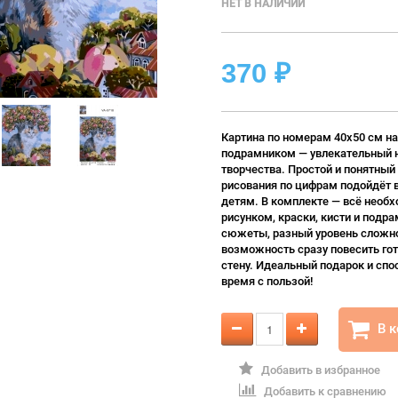
НЕТ В НАЛИЧИИ
370
₽
Картина по номерам 40х50 см на
подрамником — увлекательный 
творчества. Простой и понятный
рисования по цифрам подойдёт 
детям. В комплекте — всё необх
рисунком, краски, кисти и подра
сюжеты, разный уровень сложно
возможность сразу повесить гот
стену. Идеальный подарок и спо
время с пользой!
В 
Добавить в избранное
Добавить к сравнению