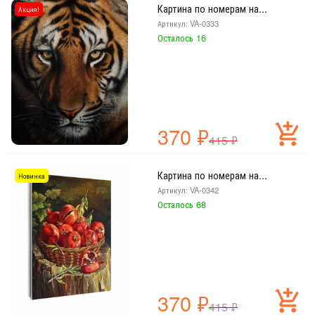
Натюрморты
Картина по номерам на...
Акция!
Транспорт
Артикул: VA-0333
Бренд
Осталось 16
KOLIBRIKI
Цена
от
до
руб.
370
₽
415
₽
Картина по номерам на...
Новинка
Артикул: VA-0342
Осталось 68
370
₽
415
₽