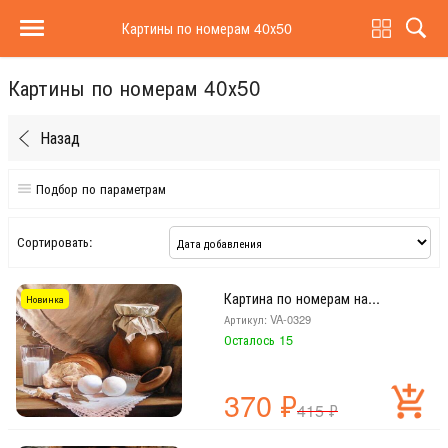
Картины по номерам 40х50
Картины по номерам 40х50
Назад
Подбор по параметрам
Сюжет
Сортировать:
Животные
Птицы
Рыбы
Картина по номерам на...
Новинка
Цветы
Артикул: VA-0329
Люди
Осталось 15
Женщины
Новый год
Пейзажи
370
₽
Города
415
₽
Дети