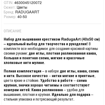
GTIN:
4630045120072
Сюжет:
Цветы
Бренд:
RADUGAART
Размер:
40-50
ОПИСАНИЕ
Набор для вышивания крестиком RadugaArt (40x50 см)
– идеальный выбор для творчества и рукоделия!
В
комплекте все необходимое для создания красивой картины
своими руками:
две иглы, плотная разлинованная канва,
большая и понятная схема, мягкие и красочные
хлопковые нити мулине
.
Полная комплектация
– в наборе
две иглы, канва, схема
и нити
.
Высокое качество
–
нитки мягкие и приятные
,
цвета яркие и стойкие.
Удобство в работе
–
схема
крупная, значки хорошо читаемы и соответствуют
номерам нитей
.
Канва разлинована
– удобна для
вышивания, плотная и крупная.
Идеально для подарка
–
стильная упаковка и потрясающий результат.