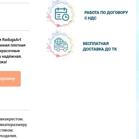
РАБОТА ПО ДОГОВОРУ
С НДС
 RadugaArt
БЕСПЛАТНАЯ
анная плотная
ДОСТАВКА ДО ТК
 красочные
а надёжная.
рка!
корзину
вкакрестом
,
вкапоразмеру
,
стиком
,
укоделия
,