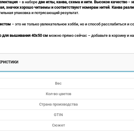
плектация
– в наборе
две иглы, канва, схема и нити
.
Высокое качество
–
н
ая, значки хорошо читаемы и соответствуют номерам нитей
.
Канва разли
тильная упаковка и потрясающий результат.
естом
– это не только увлекательное хобби, но и способ расслабиться и с
р для вышивания 40x50 см
можно прямо сейчас – добавьте в корзину и на
ЕРИСТИКИ
Вес
Кол-во цветов
Страна производства
GTIN
Сюжет