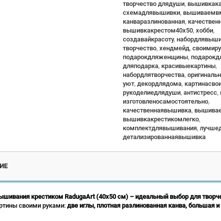
творчество длядуши
,
вышивкака
схемадлявышивки
,
вышиваемв
канваразлинованная
,
качествен
вышивкакрестом40x50
,
хобби
,
создавайкрасоту
,
набордлявыши
творчество
,
хендмейд
,
своимир
подарокдляженщины
,
подарок
дляподарка
,
красивыекартины
,
набордлятворчества
,
оригиналь
уют
,
декордлядома
,
картинасво
рукоделиедлядуши
,
антистресс
,
изготовленосамостоятельно
,
качественнаявышивка
,
вышива
вышивкакрестикомлегко
,
комплектдлявышивания
,
лучше
детализированнаявышивка
ИЕ
ышивания крестиком RadugaArt (40x50 см) – идеальный выбор для творче
ртины своими руками:
две иглы, плотная разлинованная канва, большая и