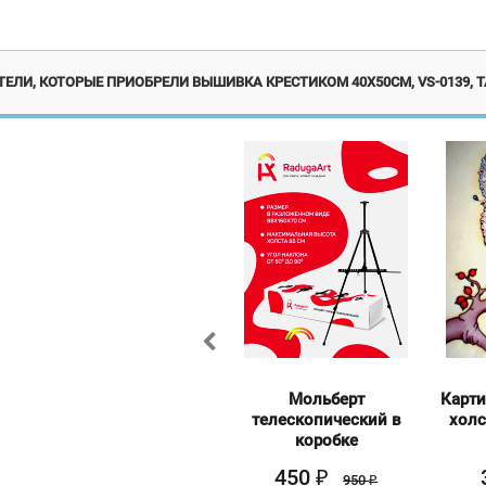
ЕЛИ, КОТОРЫЕ ПРИОБРЕЛИ ВЫШИВКА КРЕСТИКОМ 40Х50СМ, VS-0139, 
Картина по номерам на
Мольберт
Карти
холсте и подрамнике
телескопический в
холс
40х50 см
коробке
370
450
₽
₽
415
950
₽
₽