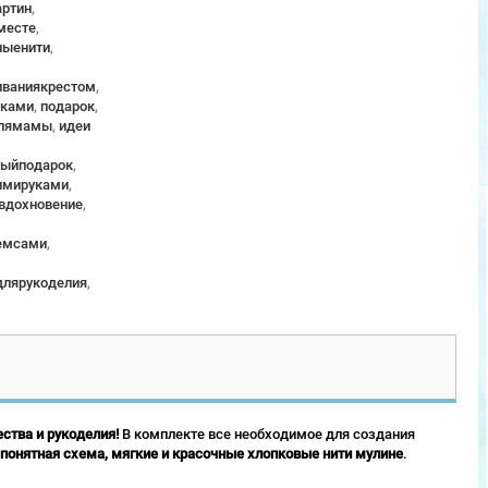
ртин
,
месте
,
ныенити
,
ваниякрестом
,
уками
,
подарок
,
длямамы
,
идеи
ныйподарок
,
имируками
,
вдохновение
,
емсами
,
длярукоделия
,
ства и рукоделия!
В комплекте все необходимое для создания
 понятная схема, мягкие и красочные хлопковые нити мулине
.