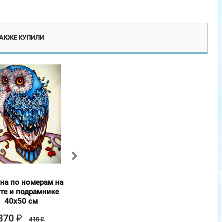
ТАКЖЕ КУПИЛИ
на по номерам на
Мольберт
Картина по но
те и подрамнике
телескопический в
холсте и под
40х50 см
коробке
40х50 с
370
450
370
₽
₽
₽
415
950
4
₽
₽