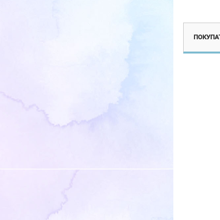
ПОКУПАТ
Мольберт
телескопический в
коробке
450
₽
950
₽