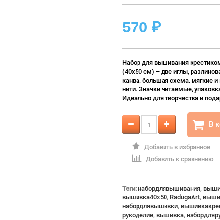
570
₽
Набор для вышивания крестиком
(40x50 см) – две иглы, разлинов
канва, большая схема, мягкие и
нити. Значки читаемые, упаковк
Идеально для творчества и пода
В 
Добавить в избранное
Добавить к сравнению
Теги:
набордлявышивания
,
выши
вышивка40x50
,
RadugaArt
,
выши
набордлявышивки
,
вышивкакре
рукоделие
,
вышивка
,
набордляр