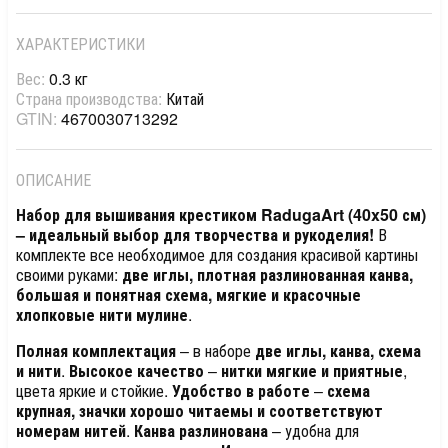
ХАРАКТЕРИСТИКИ
Вес:
0.3 кг
Страна производства:
Китай
GTIN:
4670030713292
ОПИСАНИЕ
Набор для вышивания крестиком RadugaArt (40x50 см)
– идеальный выбор для творчества и рукоделия!
В
комплекте все необходимое для создания красивой картины
своими руками:
две иглы, плотная разлинованная канва,
большая и понятная схема, мягкие и красочные
хлопковые нити мулине
.
Полная комплектация
– в наборе
две иглы, канва, схема
и нити
.
Высокое качество
–
нитки мягкие и приятные
,
цвета яркие и стойкие.
Удобство в работе
–
схема
крупная, значки хорошо читаемы и соответствуют
номерам нитей
.
Канва разлинована
– удобна для