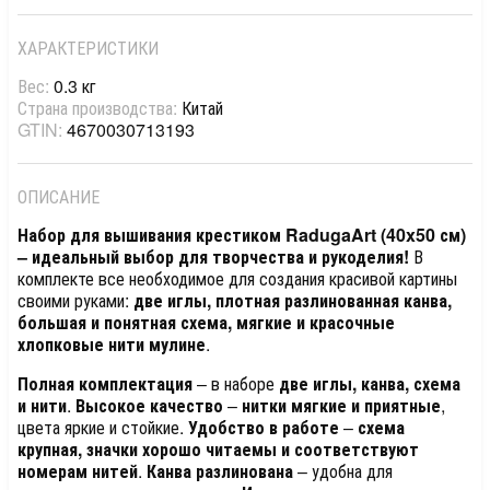
ХАРАКТЕРИСТИКИ
Вес:
0.3 кг
Страна производства:
Китай
GTIN:
4670030713193
ОПИСАНИЕ
Набор для вышивания крестиком RadugaArt (40x50 см)
– идеальный выбор для творчества и рукоделия!
В
комплекте все необходимое для создания красивой картины
своими руками:
две иглы, плотная разлинованная канва,
большая и понятная схема, мягкие и красочные
хлопковые нити мулине
.
Полная комплектация
– в наборе
две иглы, канва, схема
и нити
.
Высокое качество
–
нитки мягкие и приятные
,
цвета яркие и стойкие.
Удобство в работе
–
схема
крупная, значки хорошо читаемы и соответствуют
номерам нитей
.
Канва разлинована
– удобна для