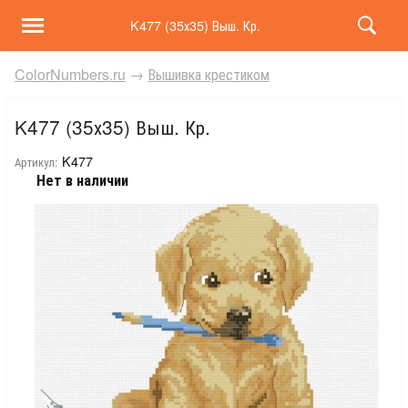
K477 (35х35) Выш. Кр.
ColorNumbers.ru
→
Вышивка крестиком
K477 (35х35) Выш. Кр.
K477
Артикул:
Нет в наличии