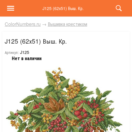
J125 (62х51) Выш. Кр.
ColorNumbers.ru
→
Вышивка крестиком
J125 (62х51) Выш. Кр.
J125
Артикул:
Нет в наличии