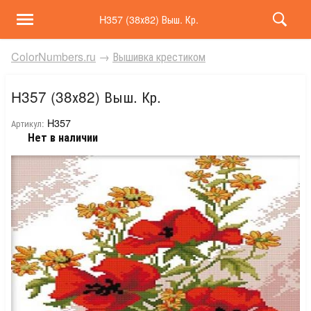
H357 (38х82) Выш. Кр.
ColorNumbers.ru
→
Вышивка крестиком
H357 (38х82) Выш. Кр.
H357
Артикул:
Нет в наличии