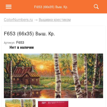
F653 (66х35) Выш. Кр.
ColorNumbers.ru
→
Вышивка крестиком
F653 (66х35) Выш. Кр.
F653
Артикул:
Нет в наличии