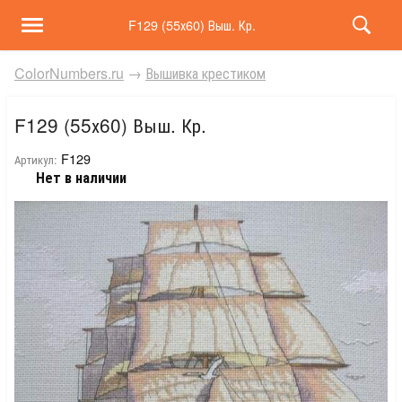
F129 (55х60) Выш. Кр.
ColorNumbers.ru
→
Вышивка крестиком
F129 (55х60) Выш. Кр.
F129
Артикул:
Нет в наличии