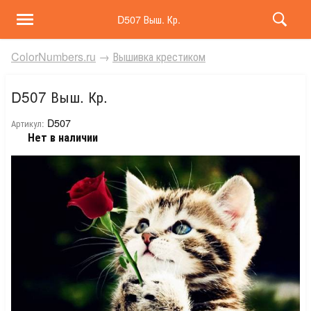
D507 Выш. Кр.
ColorNumbers.ru
→
Вышивка крестиком
D507 Выш. Кр.
D507
Артикул:
Нет в наличии