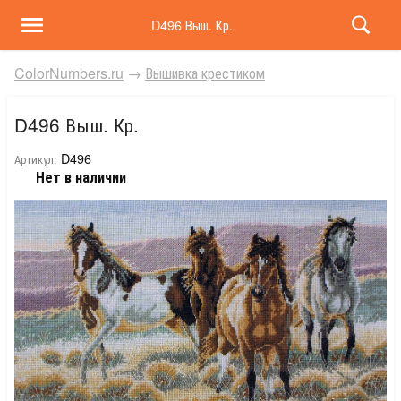
D496 Выш. Кр.
ColorNumbers.ru
→
Вышивка крестиком
D496 Выш. Кр.
D496
Артикул:
Нет в наличии