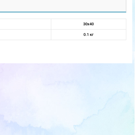
30x40
0.1 кг