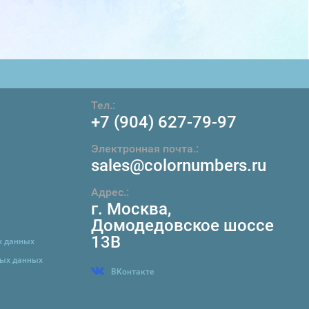
Тел.:
+7 (904) 627-79-97
Электронная почта.:
sales@colornumbers.ru
Адрес.:
г. Москва
,
Домодедовское шоссе
13В
х данных
ных данных
ВКонтакте