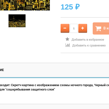
125
₽
В 
Добавить в избранное
Добавить к сравнению
ИЕ
входит: Скретч-картина с изображением схемы ночного города, Черный ск
 для "сошкрябывания защитного слоя"