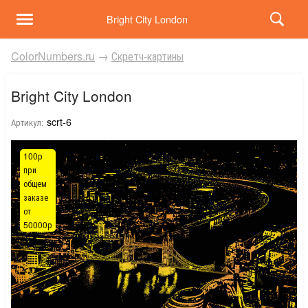
Bright City London
ColorNumbers.ru
→
Скретч-картины
Bright City London
scrt-6
Артикул:
100р
при
общем
заказе
от
50000р