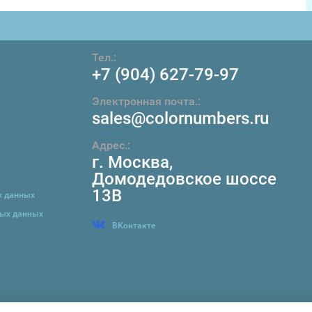
Тел.:
+7 (904) 627-79-97
Электронная почта.:
sales@colornumbers.ru
Адрес.:
г. Москва
,
Домодедовское шоссе
13В
х данных
ных данных
ВКонтакте