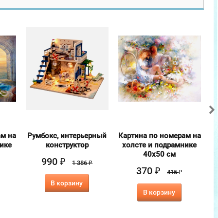
ам на
Румбокс, интерьерный
Картина по номерам на
нике
конструктор
холсте и подрамнике
40х50 см
990
₽
1 386
₽
370
₽
415
₽
В корзину
В корзину