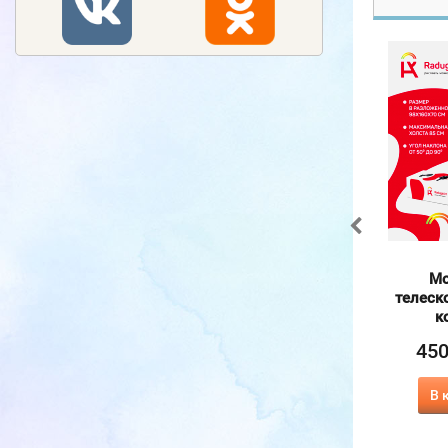
Румбокс, интерьерный
Картина по номерам на
Мо
конструктор
холсте и подрамнике
телеск
40х50 см
к
990
₽
1 386
₽
370
45
₽
415
₽
В корзину
В корзину
В 