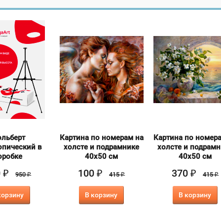
льберт
Картина по номерам на
Картина по номер
опический в
холсте и подрамнике
холсте и подрам
оробке
40х50 см
40х50 см
0
100
370
₽
₽
₽
950
415
415
₽
₽
₽
корзину
В корзину
В корзину