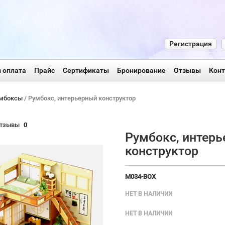
Регистрация
 оплата
Прайс
Сертификаты
Бронирование
Отзывы
Кон
мбоксы
/ Румбокс, интерьерный конструктор
тзывы
0
Румбокс, интер
конструктор
M034-BOX
НЕТ В НАЛИЧИИ
НЕТ В НАЛИЧИИ