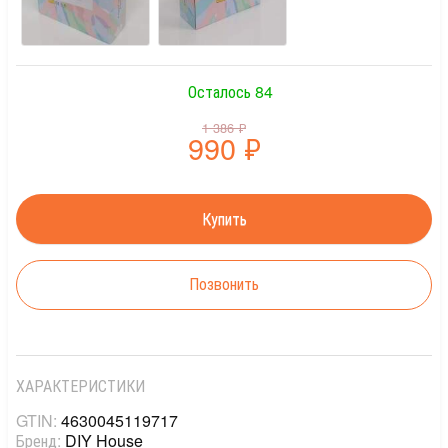
Осталось 84
1 386
₽
990
₽
Позвонить
ХАРАКТЕРИСТИКИ
GTIN:
4630045119717
Бренд:
DIY House