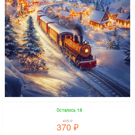
Осталось 18
415
₽
370
₽