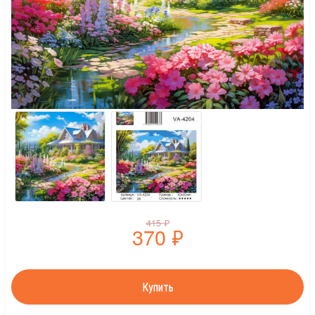
415
₽
370
₽