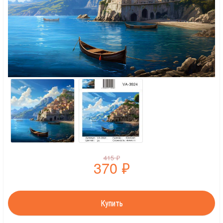
415
₽
370
₽