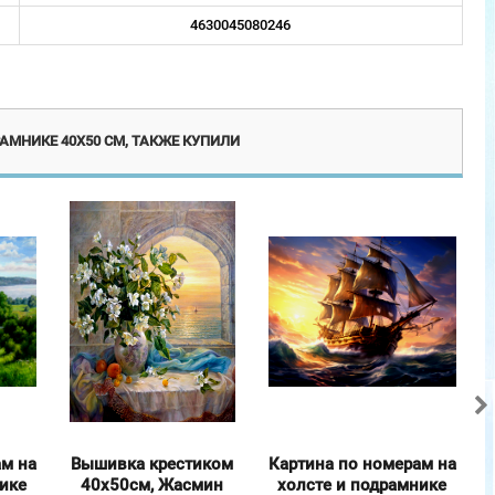
4630045080246
винка
Эксклюзив
АМНИКЕ 40Х50 СМ, ТАКЖЕ КУПИЛИ
ам на
Вышивка крестиком
Картина по номерам на
К
нике
40х50см, Жасмин
холсте и подрамнике