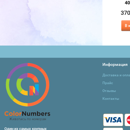
40х50 см
40
570
₽
370
37
₽
415
₽
В корзину
В корзину
В 
Информация
Доставка и опл
Прайс
Отзывы
Контакты
Один из самых крупных