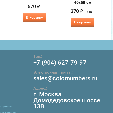
40х50 см
570
₽
370
₽
415
₽
В корзину
В корзину
Тел.:
+7 (904) 627-79-97
Электронная почта.:
sales@colornumbers.ru
Адрес.:
г. Москва
,
Домодедовское шоссе
13В
х данных