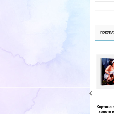
Эксклюзив
ПОКУПАТ
Вышивка крестиком
Картина по номерам на
Картина 
40х50см, Жасмин
холсте и подрамнике
холсте 