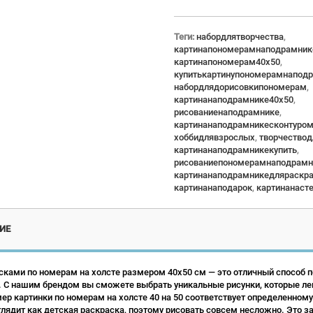
Теги:
набордлятворчества
,
картинапономерамнаподрамник
картинапономерам40x50
,
купитькартинупономерамнапод
набордлядорисовкипономерам
,
картинанаподрамнике40x50
,
рисованиенаподрамнике
,
картинанаподрамникесконтуро
хоббидлявзрослых
,
творчество
картинанаподрамникекупить
,
рисованиепономерамнаподрамн
картинанаподрамникедляраскр
картинанаподарок
,
картинанаст
ИЕ
сками по номерам на холсте размером 40х50 см — это отличный способ по
 С нашим брендом вы сможете выбрать уникальные рисунки, которые ле
р картинки по номерам на холсте 40 на 50 соответствует определенному
лядит как детская раскраска, поэтому рисовать совсем несложно. Это зан