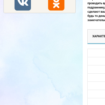
проводить в
подрамнику,
сделают ваш
будь то ден
замечательн
ХАРАКТ