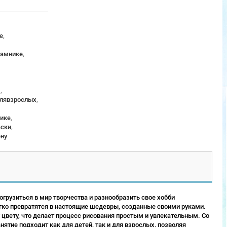
е
,
рамнике
,
м
,
длявзрослых
,
ике
,
аски
,
ену
грузиться в мир творчества и разнообразить свое хобби
гко превратятся в настоящие шедевры, созданные своими руками.
 цвету, что делает процесс рисования простым и увлекательным. Со
ятие подходит как для детей, так и для взрослых, позволяя