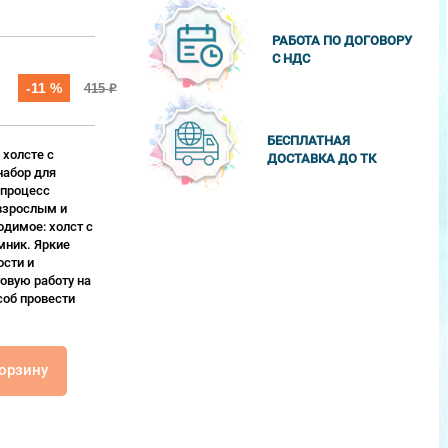
РАБОТА ПО ДОГОВОРУ
С НДС
-11 %
415
₽
БЕСПЛАТНАЯ
 холсте с
ДОСТАВКА ДО ТК
набор для
 процесс
взрослым и
одимое: холст с
мник. Яркие
сти и
овую работу на
соб провести
корзину