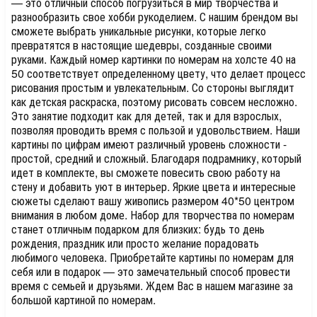
— это отличный способ погрузиться в мир творчества и
разнообразить свое хобби рукоделием. С нашим брендом вы
сможете выбрать уникальные рисунки, которые легко
превратятся в настоящие шедевры, созданные своими
руками. Каждый номер картинки по номерам на холсте 40 на
50 соответствует определенному цвету, что делает процесс
рисования простым и увлекательным. Со стороны выглядит
как детская раскраска, поэтому рисовать совсем несложно.
Это занятие подходит как для детей, так и для взрослых,
позволяя проводить время с пользой и удовольствием. Наши
картины по цифрам имеют различный уровень сложности -
простой, средний и сложный. Благодаря подрамнику, который
идет в комплекте, вы сможете повесить свою работу на
стену и добавить уют в интерьер. Яркие цвета и интересные
сюжеты сделают вашу живопись размером 40*50 центром
внимания в любом доме. Набор для творчества по номерам
станет отличным подарком для близких: будь то день
рождения, праздник или просто желание порадовать
любимого человека. Приобретайте картины по номерам для
себя или в подарок — это замечательный способ провести
время с семьей и друзьями. Ждем Вас в нашем магазине за
большой картиной по номерам.