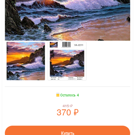
Осталось 4
415
₽
370
₽