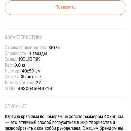
Позвонить
ХАРАКТЕРИСТИКИ
Страна производства:
Китай
Сложность:
4 звезды
Бренд:
KOLIBRIKI
Вес:
0.8 кг
Размер:
40х50 см
Сюжет:
Животные
Кол-во цветов:
27
GTIN:
4630045046716
ОПИСАНИЕ
Картина красками по номерам на холсте размером 40х50 см
— это отличный способ погрузиться в мир творчества и
разнообразить свое хобби рукоделием. С нашим брендом вы