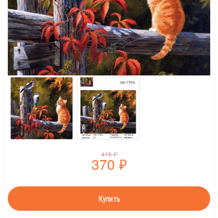
415
₽
370
₽