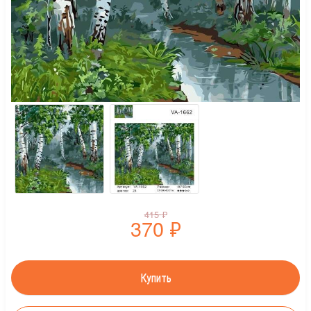
415
₽
370
₽