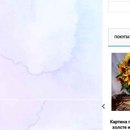
Эксклюзив
А
ПОКУПАТ
Картина по номерам на
Картина по номерам на
Картина 
холсте и подрамнике
холсте и подрамнике
холсте 