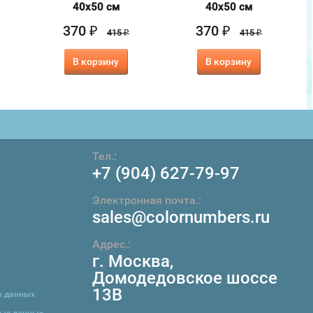
40х50 см
40х50 см
370
370
₽
₽
415
415
₽
₽
В корзину
В корзину
Тел.:
+7 (904) 627-79-97
Электронная почта.:
sales@colornumbers.ru
Адрес.:
г. Москва
,
Домодедовское шоссе
13В
х данных