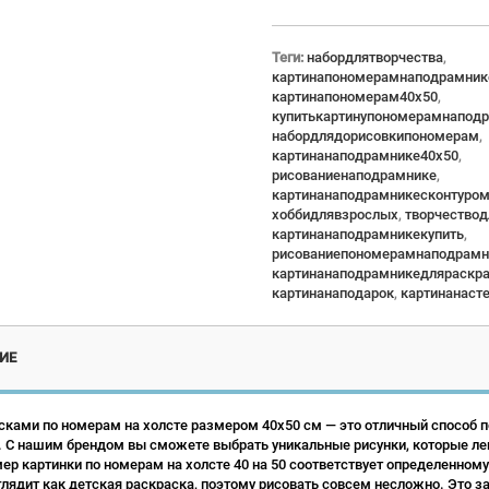
Теги:
набордлятворчества
,
картинапономерамнаподрамник
картинапономерам40x50
,
купитькартинупономерамнапод
набордлядорисовкипономерам
,
картинанаподрамнике40x50
,
рисованиенаподрамнике
,
картинанаподрамникесконтуро
хоббидлявзрослых
,
творчество
картинанаподрамникекупить
,
рисованиепономерамнаподрамн
картинанаподрамникедляраскр
картинанаподарок
,
картинанаст
ИЕ
сками по номерам на холсте размером 40х50 см — это отличный способ по
 С нашим брендом вы сможете выбрать уникальные рисунки, которые ле
р картинки по номерам на холсте 40 на 50 соответствует определенному
лядит как детская раскраска, поэтому рисовать совсем несложно. Это зан