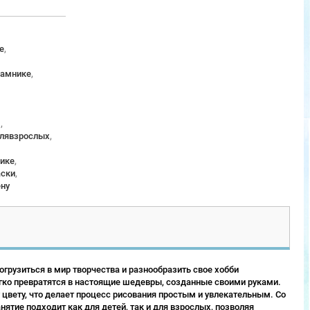
е
,
рамнике
,
м
,
длявзрослых
,
ике
,
аски
,
ену
грузиться в мир творчества и разнообразить свое хобби
гко превратятся в настоящие шедевры, созданные своими руками.
 цвету, что делает процесс рисования простым и увлекательным. Со
ятие подходит как для детей, так и для взрослых, позволяя