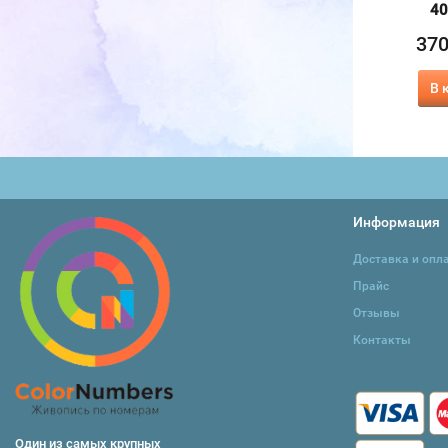
40х50 см
40х50 см
40
370
370
37
₽
₽
415
415
₽
₽
В корзину
В корзину
В 
Информация
Доставка и опл
Прайс
Отзывы
Контакты
Один из самых крупных