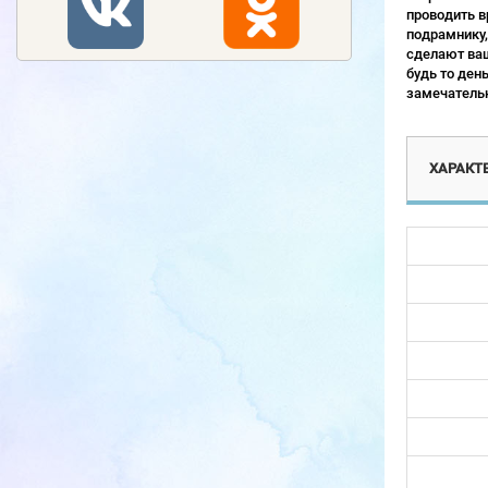
проводить в
подрамнику,
сделают ваш
будь то ден
замечательн
ХАРАКТ