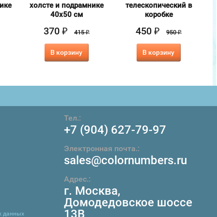
нике
холсте и подрамнике
телескопический в
40х50 см
коробке
370
450
₽
₽
415
950
₽
₽
В корзину
В корзину
Тел.:
+7 (904) 627-79-97
Электронная почта.:
sales@colornumbers.ru
Адрес.:
г. Москва
,
Домодедовское шоссе
13В
х данных