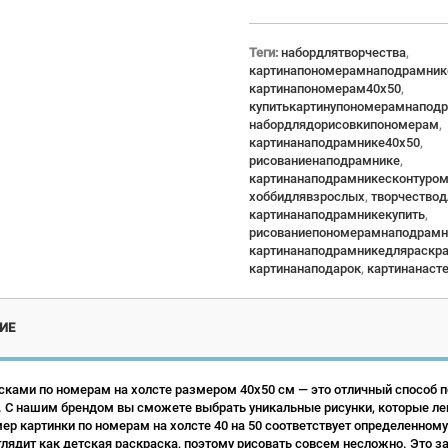
Теги:
набордлятворчества
,
картинапономерамнаподрамник
картинапономерам40x50
,
купитькартинупономерамнапод
набордлядорисовкипономерам
,
картинанаподрамнике40x50
,
рисованиенаподрамнике
,
картинанаподрамникесконтуро
хоббидлявзрослых
,
творчество
картинанаподрамникекупить
,
рисованиепономерамнаподрамн
картинанаподрамникедляраскр
картинанаподарок
,
картинанаст
ИЕ
сками по номерам на холсте размером 40х50 см — это отличный способ по
 С нашим брендом вы сможете выбрать уникальные рисунки, которые ле
р картинки по номерам на холсте 40 на 50 соответствует определенному
лядит как детская раскраска, поэтому рисовать совсем несложно. Это зан