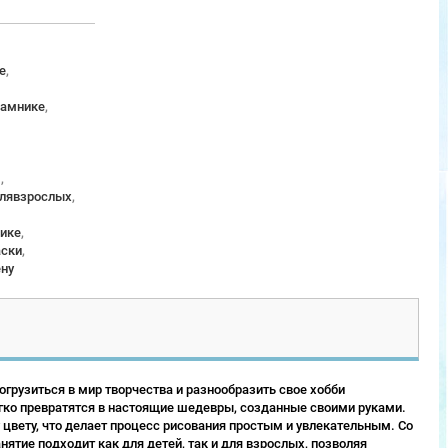
е
,
рамнике
,
м
,
длявзрослых
,
ике
,
аски
,
ену
грузиться в мир творчества и разнообразить свое хобби
гко превратятся в настоящие шедевры, созданные своими руками.
 цвету, что делает процесс рисования простым и увлекательным. Со
ятие подходит как для детей, так и для взрослых, позволяя