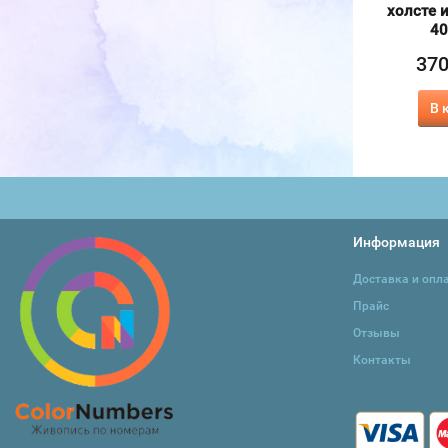
холсте и подрамнике
телескопический в
холсте 
40х50 см
коробке
40
370
450
37
₽
₽
415
950
₽
₽
В корзину
В корзину
В 
Информация
Доставка и опл
Прайс
Отзывы
Контакты