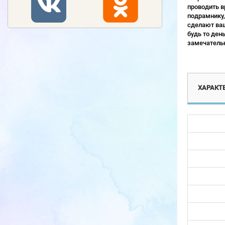
проводить в
подрамнику,
сделают ваш
будь то ден
замечательн
ХАРАКТ