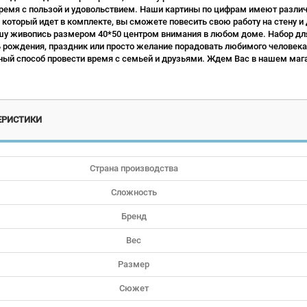
ремя с пользой и удовольствием. Наши картины по цифрам имеют различн
 который идет в комплекте, вы сможете повесить свою работу на стену и
у живопись размером 40*50 центром внимания в любом доме. Набор для
ь рождения, праздник или просто желание порадовать любимого человека.
ый способ провести время с семьей и друзьями. Ждем Вас в нашем мага
ЕРИСТИКИ
Страна производства
Сложность
Бренд
Вес
Размер
Сюжет