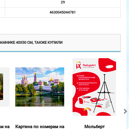
29
4630045044781
винка
Эксклюзив
АМНИКЕ 40Х50 СМ, ТАКЖЕ КУПИЛИ
ам на
Картина по номерам на
Мольберт
К