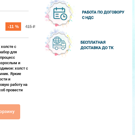
РАБОТА ПО ДОГОВОРУ
С НДС
-11 %
415
₽
БЕСПЛАТНАЯ
 холсте с
ДОСТАВКА ДО ТК
набор для
 процесс
взрослым и
одимое: холст с
мник. Яркие
сти и
овую работу на
соб провести
корзину