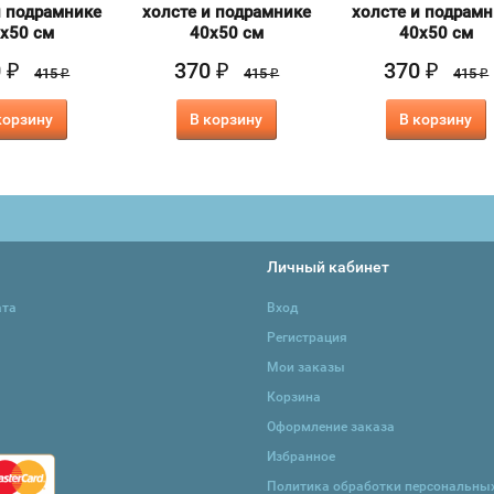
и подрамнике
холсте и подрамнике
холсте и подрам
х50 см
40х50 см
40х50 см
0
370
370
₽
₽
₽
415
415
415
₽
₽
₽
корзину
В корзину
В корзину
Личный кабинет
ата
Вход
Регистрация
Мои заказы
Корзина
Оформление заказа
Избранное
Политика обработки персональны