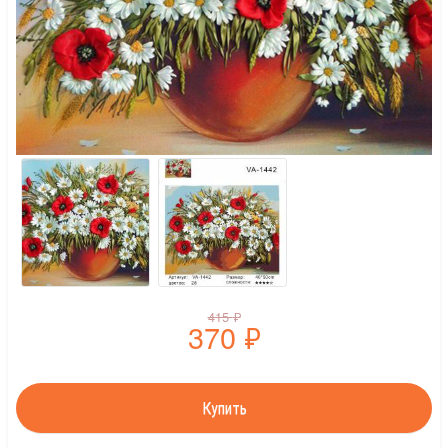
415
₽
370
₽