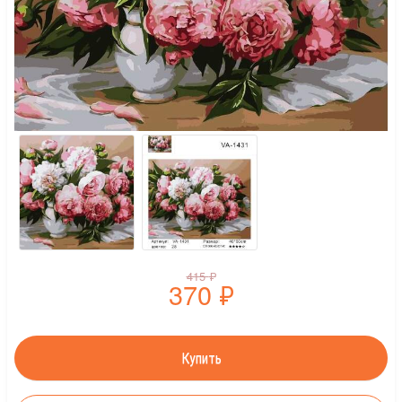
415
₽
370
₽