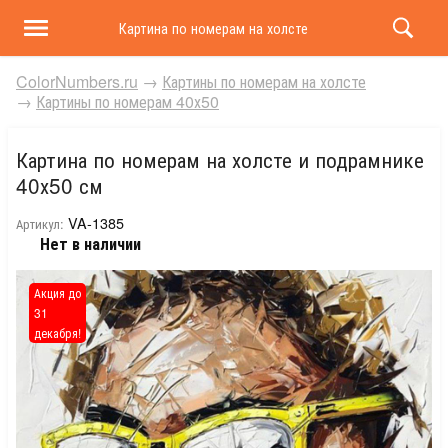
Картина по номерам на холсте и подрамнике 40х50 
ColorNumbers.ru
→
Картины по номерам на холсте
→
Картины по номерам 40х50
Картина по номерам на холсте и подрамнике
40х50 см
VA-1385
Артикул:
Нет в наличии
Акция до
31
декабря!