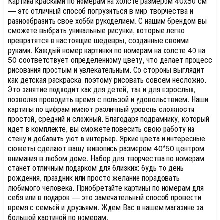
Картина красками по номерам на холсте размером 40х50 см
— это отличный способ погрузиться в мир творчества и
разнообразить свое хобби рукоделием. С нашим брендом вы
сможете выбрать уникальные рисунки, которые легко
превратятся в настоящие шедевры, созданные своими
руками. Каждый номер картинки по номерам на холсте 40 на
50 соответствует определенному цвету, что делает процесс
рисования простым и увлекательным. Со стороны выглядит
как детская раскраска, поэтому рисовать совсем несложно.
Это занятие подходит как для детей, так и для взрослых,
позволяя проводить время с пользой и удовольствием. Наши
картины по цифрам имеют различный уровень сложности -
простой, средний и сложный. Благодаря подрамнику, который
идет в комплекте, вы сможете повесить свою работу на
стену и добавить уют в интерьер. Яркие цвета и интересные
сюжеты сделают вашу живопись размером 40*50 центром
внимания в любом доме. Набор для творчества по номерам
станет отличным подарком для близких: будь то день
рождения, праздник или просто желание порадовать
любимого человека. Приобретайте картины по номерам для
себя или в подарок — это замечательный способ провести
время с семьей и друзьями. Ждем Вас в нашем магазине за
большой картиной по номерам.