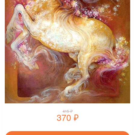
415
₽
370
₽