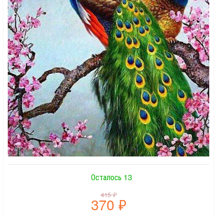
Осталось 13
415
₽
370
₽