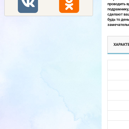
проводить в
подрамнику,
сделают ваш
будь то ден
замечательн
ХАРАКТ