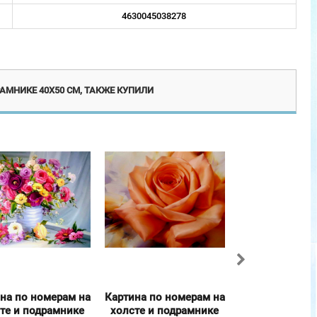
4630045038278
Акция!
АМНИКЕ 40Х50 СМ, ТАКЖЕ КУПИЛИ
на по номерам на
Картина по номерам на
Картина по но
те и подрамнике
холсте и подрамнике
холсте и под