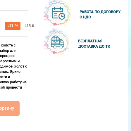
РАБОТА ПО ДОГОВОРУ
С НДС
-11 %
415
₽
БЕСПЛАТНАЯ
 холсте с
ДОСТАВКА ДО ТК
набор для
 процесс
взрослым и
одимое: холст с
мник. Яркие
сти и
овую работу на
соб провести
корзину