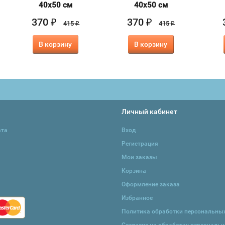
40х50 см
40х50 см
370
370
₽
₽
415
415
₽
₽
В корзину
В корзину
Личный кабинет
ата
Вход
Регистрация
Мои заказы
Корзина
Оформление заказа
Избранное
Политика обработки персональны