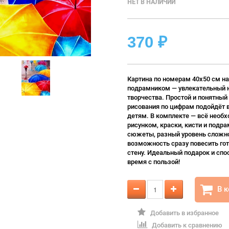
НЕТ В НАЛИЧИИ
370
₽
Картина по номерам 40х50 см на
подрамником — увлекательный 
творчества. Простой и понятный
рисования по цифрам подойдёт 
детям. В комплекте — всё необх
рисунком, краски, кисти и подра
сюжеты, разный уровень сложно
возможность сразу повесить гот
стену. Идеальный подарок и спо
время с пользой!
В 
Добавить в избранное
Добавить к сравнению