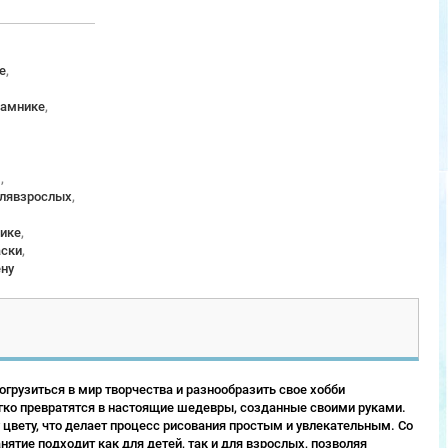
е
,
рамнике
,
м
,
длявзрослых
,
ике
,
аски
,
ену
грузиться в мир творчества и разнообразить свое хобби
гко превратятся в настоящие шедевры, созданные своими руками.
 цвету, что делает процесс рисования простым и увлекательным. Со
ятие подходит как для детей, так и для взрослых, позволяя