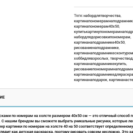
Теги:
набордлятворчества
,
картинапономерамнаподрамник
картинапономерам40x50
,
купитькартинупономерамнапод
набордлядорисовкипономерам
,
картинанаподрамнике40x50
,
рисованиенаподрамнике
,
картинанаподрамникесконтуро
хоббидлявзрослых
,
творчество
картинанаподрамникекупить
,
рисованиепономерамнаподрамн
картинанаподрамникедляраскр
картинанаподарок
,
картинанаст
ИЕ
сками по номерам на холсте размером 40х50 см — это отличный способ по
 С нашим брендом вы сможете выбрать уникальные рисунки, которые ле
р картинки по номерам на холсте 40 на 50 соответствует определенному
лядит как детская раскраска, поэтому рисовать совсем несложно. Это зан