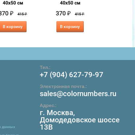
40х50 см
40х50 см
40х50 с
370
370
370
₽
₽
₽
415
415
4
₽
₽
В корзину
В корзину
В корзин
Тел.:
+7 (904) 627-79-97
Электронная почта.:
sales@colornumbers.ru
Адрес.:
г. Москва
,
Домодедовское шоссе
13В
х данных