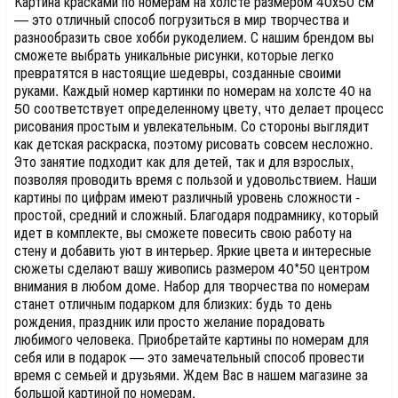
Картина красками по номерам на холсте размером 40х50 см
— это отличный способ погрузиться в мир творчества и
разнообразить свое хобби рукоделием. С нашим брендом вы
сможете выбрать уникальные рисунки, которые легко
превратятся в настоящие шедевры, созданные своими
руками. Каждый номер картинки по номерам на холсте 40 на
50 соответствует определенному цвету, что делает процесс
рисования простым и увлекательным. Со стороны выглядит
как детская раскраска, поэтому рисовать совсем несложно.
Это занятие подходит как для детей, так и для взрослых,
позволяя проводить время с пользой и удовольствием. Наши
картины по цифрам имеют различный уровень сложности -
простой, средний и сложный. Благодаря подрамнику, который
идет в комплекте, вы сможете повесить свою работу на
стену и добавить уют в интерьер. Яркие цвета и интересные
сюжеты сделают вашу живопись размером 40*50 центром
внимания в любом доме. Набор для творчества по номерам
станет отличным подарком для близких: будь то день
рождения, праздник или просто желание порадовать
любимого человека. Приобретайте картины по номерам для
себя или в подарок — это замечательный способ провести
время с семьей и друзьями. Ждем Вас в нашем магазине за
большой картиной по номерам.