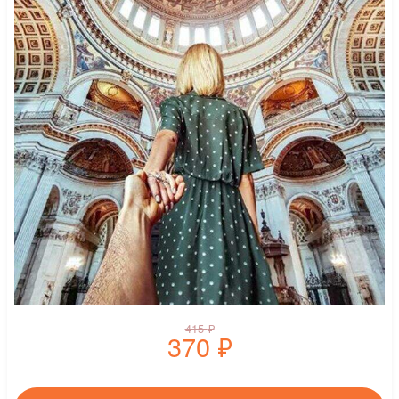
415
₽
370
₽