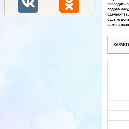
проводить в
подрамнику,
сделают ваш
будь то ден
замечательн
ХАРАКТ