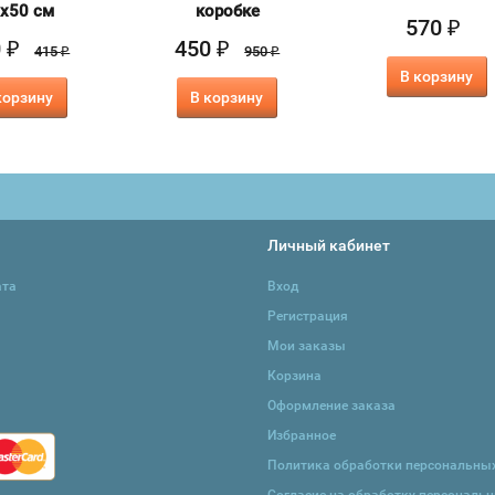
х50 см
коробке
570
₽
0
450
₽
₽
415
950
₽
₽
В корзину
корзину
В корзину
Личный кабинет
ата
Вход
Регистрация
Мои заказы
Корзина
Оформление заказа
Избранное
Политика обработки персональны