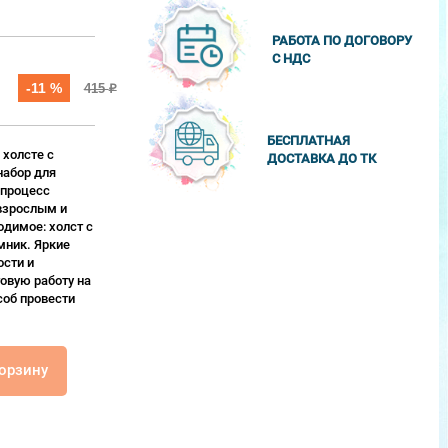
РАБОТА ПО ДОГОВОРУ
С НДС
-11 %
415
₽
БЕСПЛАТНАЯ
 холсте с
ДОСТАВКА ДО ТК
набор для
 процесс
взрослым и
одимое: холст с
мник. Яркие
сти и
овую работу на
соб провести
корзину