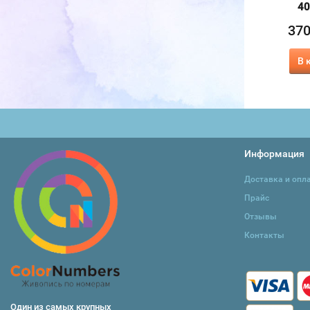
40х50 см
40
1 100
₽
1 540
₽
370
37
₽
415
₽
В корзину
В корзину
В 
Информация
Доставка и опл
Прайс
Отзывы
Контакты
Один из самых крупных