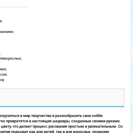
е
,
рамнике
,
м
,
длявзрослых
,
ике
,
аски
,
ену
грузиться в мир творчества и разнообразить свое хобби
гко превратятся в настоящие шедевры, созданные своими руками.
 цвету, что делает процесс рисования простым и увлекательным. Со
ятие подходит как для детей, так и для взрослых, позволяя