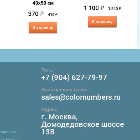
40х50 см
1 100
₽
1 540
₽
370
₽
415
₽
В корзину
В корзину
Тел.:
+7 (904) 627-79-97
Электронная почта.:
sales@colornumbers.ru
Адрес.:
г. Москва
,
Домодедовское шоссе
13В
х данных