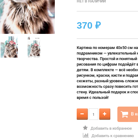
НЕТ В НАЛИЧИИ
370
₽
Картина по номерам 40х50 см на
подрамником — увлекательный 
творчества. Простой и понятный
рисования по цифрам подойдёт 
детям. В комплекте — всё необх
рисунком, краски, кисти и подра
сюжеты, разный уровень сложно
возможность сразу повесить гот
стену. Идеальный подарок и спо
время с пользой!
В 
Добавить в избранное
Добавить к сравнению