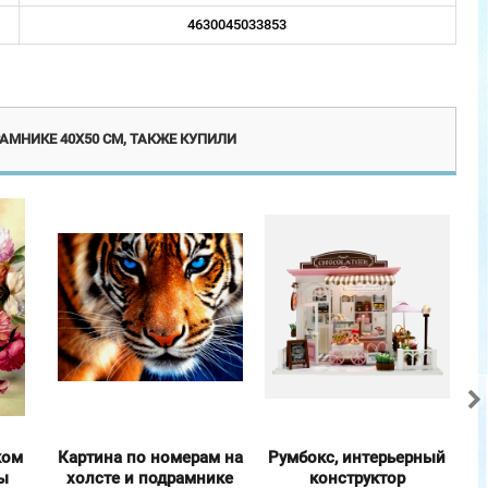
4630045033853
Новинка
Новинка
АМНИКЕ 40Х50 СМ, ТАКЖЕ КУПИЛИ
ком
Картина по номерам на
Румбокс, интерьерный
К
ы
холсте и подрамнике
конструктор