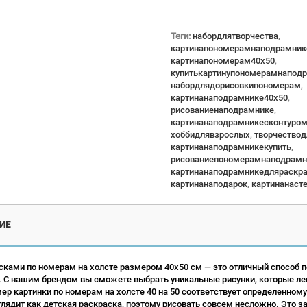
Теги:
набордлятворчества
,
картинапономерамнаподрамник
картинапономерам40x50
,
купитькартинупономерамнапод
набордлядорисовкипономерам
,
картинанаподрамнике40x50
,
рисованиенаподрамнике
,
картинанаподрамникесконтуро
хоббидлявзрослых
,
творчество
картинанаподрамникекупить
,
рисованиепономерамнаподрамн
картинанаподрамникедляраскр
картинанаподарок
,
картинанаст
ИЕ
сками по номерам на холсте размером 40х50 см — это отличный способ по
 С нашим брендом вы сможете выбрать уникальные рисунки, которые ле
р картинки по номерам на холсте 40 на 50 соответствует определенному
лядит как детская раскраска, поэтому рисовать совсем несложно. Это зан