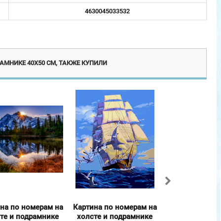
4630045033532
Новинка
Акция!
АМНИКЕ 40Х50 СМ, ТАКЖЕ КУПИЛИ
на по номерам на
Картина по номерам на
Картина по но
те и подрамнике
холсте и подрамнике
холсте и под