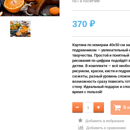
НЕТ В НАЛИЧИИ
370
₽
Картина по номерам 40х50 см на
подрамником — увлекательный 
творчества. Простой и понятный
рисования по цифрам подойдёт 
детям. В комплекте — всё необх
рисунком, краски, кисти и подра
сюжеты, разный уровень сложно
возможность сразу повесить гот
стену. Идеальный подарок и спо
время с пользой!
В 
Добавить в избранное
Добавить к сравнению