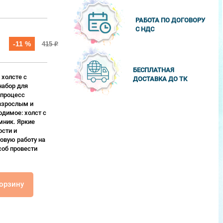
РАБОТА ПО ДОГОВОРУ
С НДС
-11 %
415
₽
БЕСПЛАТНАЯ
 холсте с
ДОСТАВКА ДО ТК
набор для
 процесс
взрослым и
одимое: холст с
мник. Яркие
сти и
овую работу на
соб провести
корзину