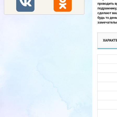
проводить в
подрамнику,
сделают ваш
будь то ден
замечательн
ХАРАКТ