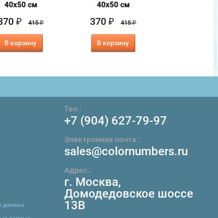
40х50 см
40х50 см
40х50 с
370
370
370
₽
₽
₽
415
415
4
₽
₽
В корзину
В корзину
В корзин
Тел.:
+7 (904) 627-79-97
Электронная почта.:
sales@colornumbers.ru
Адрес.:
г. Москва
,
Домодедовское шоссе
13В
х данных