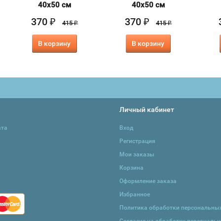
40х50 см
40х50 см
370
370
₽
₽
415
415
₽
₽
В корзину
В корзину
Личный кабинет
ата
Вход
Регистрация
Мои заказы
Корзина
Оформление заказа
Избранное
Политика обработки персональны