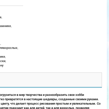
е
,
рамнике
,
м
,
длявзрослых
,
ике
,
аски
,
ену
грузиться в мир творчества и разнообразить свое хобби
гко превратятся в настоящие шедевры, созданные своими руками.
 цвету, что делает процесс рисования простым и увлекательным. Со
ятие подходит как для детей, так и для взрослых, позволяя