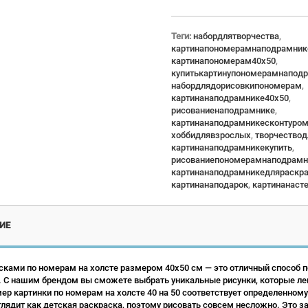
Теги:
набордлятворчества
,
картинапономерамнаподрамник
картинапономерам40x50
,
купитькартинупономерамнапод
набордлядорисовкипономерам
,
картинанаподрамнике40x50
,
рисованиенаподрамнике
,
картинанаподрамникесконтуро
хоббидлявзрослых
,
творчество
картинанаподрамникекупить
,
рисованиепономерамнаподрамн
картинанаподрамникедляраскр
картинанаподарок
,
картинанаст
ИЕ
сками по номерам на холсте размером 40х50 см — это отличный способ по
 С нашим брендом вы сможете выбрать уникальные рисунки, которые ле
р картинки по номерам на холсте 40 на 50 соответствует определенному
лядит как детская раскраска, поэтому рисовать совсем несложно. Это зан