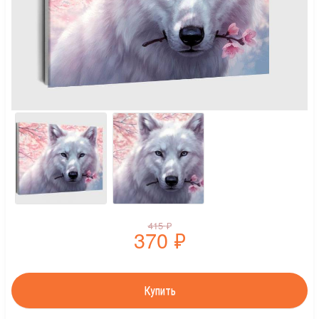
415
₽
370
₽