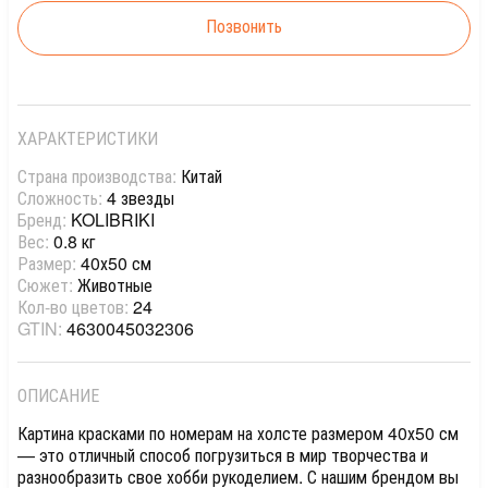
Позвонить
ХАРАКТЕРИСТИКИ
Страна производства:
Китай
Сложность:
4 звезды
Бренд:
KOLIBRIKI
Вес:
0.8 кг
Размер:
40х50 см
Сюжет:
Животные
Кол-во цветов:
24
GTIN:
4630045032306
ОПИСАНИЕ
Картина красками по номерам на холсте размером 40х50 см
— это отличный способ погрузиться в мир творчества и
разнообразить свое хобби рукоделием. С нашим брендом вы