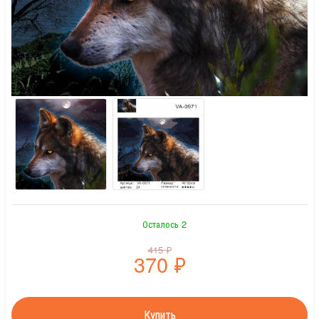
Осталось 2
415
₽
370
₽