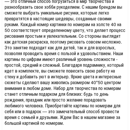
— это отличный способ погрузиться в мир творчества и
разнообразить свое хобби рукоделием. С нашим брендом вы
сможете выбрать уникальные рисунки, которые легко
превратятся в настоящие шедевры, созданные своими
руками. Каждый номер картинки по номерам на холсте 40 на
50 соответствует определенному цвету, что делает процесс
рисования простым и увлекательным. Со стороны выглядит
как детская раскраска, поэтому рисовать совсем несложно.
Это занятие подходит как для детей, так и для взрослых,
позволяя проводить время с пользой и удовольствием. Наши
картины по цифрам имеют различный уровень сложности -
простой, средний и сложный. Благодаря подрамнику, который
идет в комплекте, вы сможете повесить свою работу на
стену и добавить уют в интерьер. Яркие цвета и интересные
сюжеты сделают вашу живопись размером 40*50 центром
внимания в любом доме. Набор для творчества по номерам
станет отличным подарком для близких: будь то день
рождения, праздник или просто желание порадовать
любимого человека. Приобретайте картины по номерам для
себя или в подарок — это замечательный способ провести
время с семьей и друзьями. Ждем Вас в нашем магазине за
большой картиной по номерам.