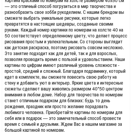
Картина красками по номерам на холсте размером 40х50 см
— это отличный способ погрузиться в мир творчества и
разнообразить свое хобби рукоделием. С нашим брендом вы
сможете выбрать уникальные рисунки, которые легко
превратятся в настоящие шедевры, созданные своими
руками. Каждый номер картинки по номерам на холсте 40 на
50 соответствует определенному цвету, что делает процесс
рисования простым и увлекательным. Со стороны выглядит
как детская раскраска, поэтому рисовать совсем несложно.
Это занятие подходит как для детей, так и для взрослых,
позволяя проводить время с пользой и удовольствием. Наши
картины по цифрам имеют различный уровень сложности -
простой, средний и сложный. Благодаря подрамнику, который
идет в комплекте, вы сможете повесить свою работу на
стену и добавить уют в интерьер. Яркие цвета и интересные
сюжеты сделают вашу живопись размером 40*50 центром
внимания в любом доме. Набор для творчества по номерам
станет отличным подарком для близких: будь то день
рождения, праздник или просто желание порадовать
любимого человека. Приобретайте картины по номерам для
себя или в подарок — это замечательный способ провести
время с семьей и друзьями. Ждем Вас в нашем магазине за
большой картиной по номерам.