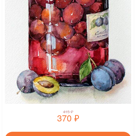
415
₽
370
₽